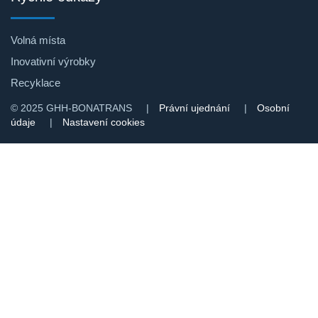
Volná místa
Nákladní dvojkolí
Inovativní výrobky
Recyklace
© 2025 GHH-BONATRANS |
Právní ujednání
|
Osobní
údaje
|
Nastavení cookies