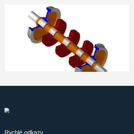
Vysokorychlostní dvojkolí
Lokomotivní dvojkolí
Tramvajové dvojkolí s nápravnicí pro samostatná kola
Rychlé odkazy