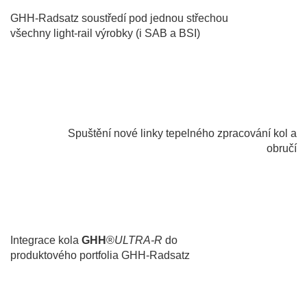
GHH-Radsatz soustředí pod jednou střechou
všechny light-rail výrobky (i SAB a BSI)
2012
Spuštění nové linky tepelného zpracování kol a
obručí
2010
Integrace kola
GHH
®
ULTRA-R
do
produktového portfolia GHH-Radsatz