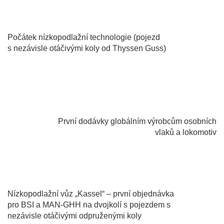
1987
Počátek nízkopodlažní technologie (pojezd
s nezávisle otáčivými koly od Thyssen Guss)
1997
První dodávky globálním výrobcům osobních
vlaků a lokomotiv
1990
Nízkopodlažní vůz „Kassel“ – první objednávka
pro BSI a MAN-GHH na dvojkolí s pojezdem s
nezávisle otáčivými odpruženými koly