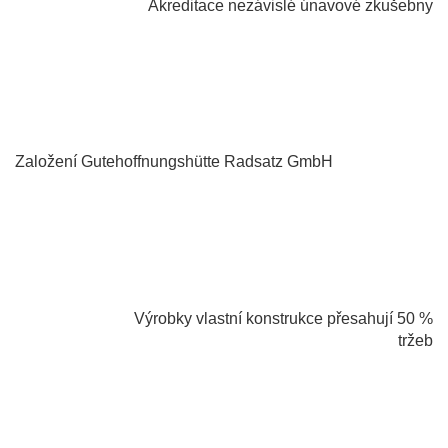
Akreditace nezávislé únavové zkušebny
1994
Založení Gutehoffnungshütte Radsatz GmbH
2010
Výrobky vlastní konstrukce přesahují 50 %
tržeb
2000