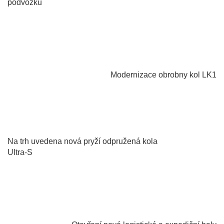
podvozků
2023
Modernizace obrobny kol LK1
2022
Na trh uvedena nová pryží odpružená kola
Ultra-S
2023