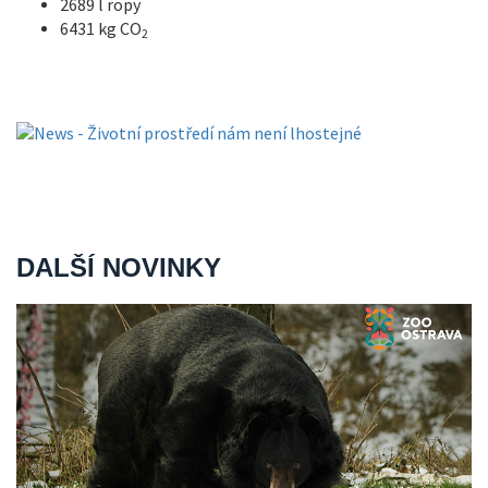
2689 l ropy
6431 kg CO
2
DALŠÍ NOVINKY