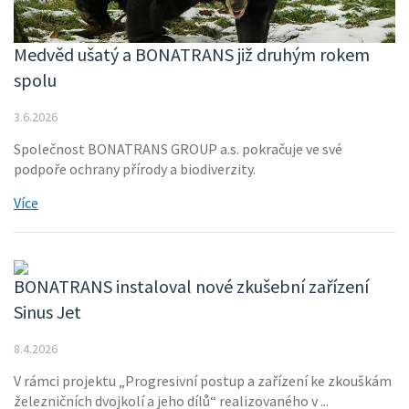
Medvěd ušatý a BONATRANS již druhým rokem
spolu
3.6.2026
Společnost BONATRANS GROUP a.s. pokračuje ve své
podpoře ochrany přírody a biodiverzity.
Více
BONATRANS instaloval nové zkušební zařízení
Sinus Jet
8.4.2026
V rámci projektu „Progresivní postup a zařízení ke zkouškám
železničních dvojkolí a jeho dílů“ realizovaného v ...