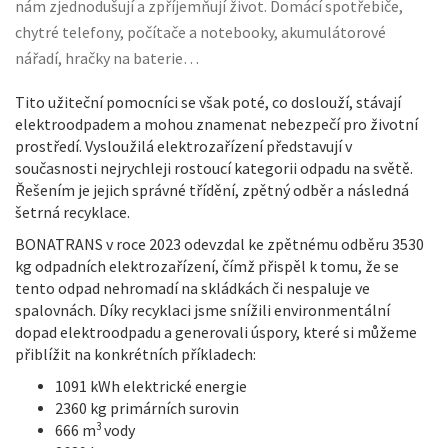
nám zjednodušují a zpříjemňují život. Domácí spotřebiče,
chytré telefony, počítače a notebooky, akumulátorové
nářadí, hračky na baterie…
Tito užiteční pomocníci se však poté, co doslouží, stávají
elektroodpadem a mohou znamenat nebezpečí pro životní
prostředí. Vysloužilá elektrozařízení představují v
současnosti nejrychleji rostoucí kategorii odpadu na světě.
Řešením je jejich správné třídění, zpětný odběr a následná
šetrná recyklace.
BONATRANS v roce 2023 odevzdal ke zpětnému odběru 3530
kg odpadních elektrozařízení, čímž přispěl k tomu, že se
tento odpad nehromadí na skládkách či nespaluje ve
spalovnách. Díky recyklaci jsme snížili environmentální
dopad elektroodpadu a generovali úspory, které si můžeme
přiblížit na konkrétních příkladech:
1091 kWh elektrické energie
2360 kg primárních surovin
3
666 m
vody