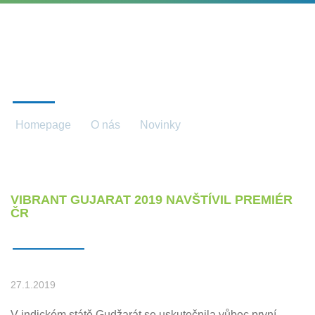
NOVINKY
Homepage
O nás
Novinky
Novinky detail
VIBRANT GUJARAT 2019 NAVŠTÍVIL PREMIÉR
ČR
27.1.2019
V indickém státě Gudžarát se uskutečnila vůbec první