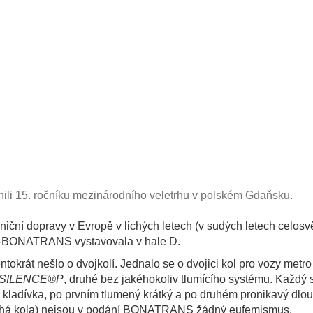
stnili 15. ročníku mezinárodního veletrhu v polském Gdaňsku.
zniční dopravy v Evropě v lichých letech (v sudých letech celosv
GHH-BONATRANS vystavovala v hale D.
ntokrát nešlo o dvojkolí. Jednalo se o dvojici kol pro vozy metr
SILENCE®P
, druhé bez jakéhokoliv tlumícího systému. Každý 
 kladívka, po prvním tlumený krátký a po druhém pronikavý dlo
tichá kola) nejsou v podání BONATRANS žádný eufemismus.