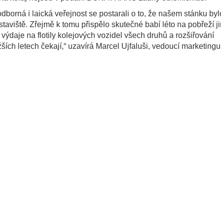
odborná i laická veřejnost se postarali o to, že našem stánku byl
staviště. Zřejmě k tomu přispělo skutečné babí léto na pobřeží j
ýdaje na flotily kolejových vozidel všech druhů a rozšiřování
žších letech čekají,“ uzavírá Marcel Ujfaluši, vedoucí marketingu