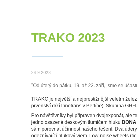
TRAKO 2023
24.9.2023
"Od úterý do pátku, 19. až 22. září, jsme se úča
TRAKO je největší a nejprestižnější veletrh žele
prvenství drží Innotrans v Berlíně). Skupina 
Pro návštěvníky byl připraven dvojexponát, ale te
jedno osazené deskovým tlumičem hluku
BONA
sám porovnat účinnost našeho řešení. Dva údery
odeznívající hlukový vjem. Low-noise wheels (