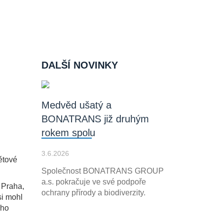
DALŠÍ NOVINKY
Medvěd ušatý a
BONATRANS již druhým
rokem spolu
3.6.2026
ětové
Společnost BONATRANS GROUP
a.s. pokračuje ve své podpoře
o Praha,
ochrany přírody a biodiverzity.
si mohl
uho