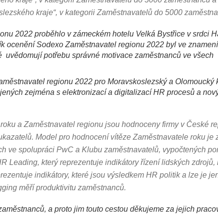
ezského kraje“, v kategorii Zaměstnavatelů do 5000 zaměstna
onu 2022 proběhlo v zámeckém hotelu Velká Bystřice v srdci 
očník ocenění Sodexo Zaměstnavatel regionu 2022 byl ve znamení
elé uvědomují potřebu správné motivace zaměstnanců ve všech
aměstnavatel regionu 2022 pro Moravskoslezský a Olomoucký k
ených zejména s elektronizací a digitalizací HR procesů a nov
 roku a Zaměstnavatel regionu jsou hodnoceny firmy v České re
ukazatelů. Model pro hodnocení vítěze Zaměstnavatele roku je 
ých ve spolupráci PwC a Klubu zaměstnavatelů, vypočtených p
 Leading, který reprezentuje indikátory řízení lidských zdrojů, 
prezentuje indikátory, které jsou výsledkem HR politik a lze je je
gging měří produktivitu zaměstnanců.
aměstnanců, a proto jim touto cestou děkujeme za jejich pracovn