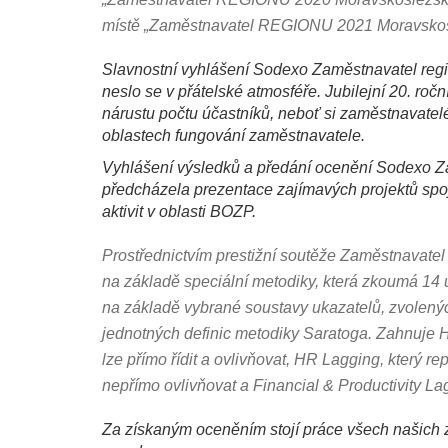
místě „Zaměstnavatel REGIONU 2021 Moravskosl
Slavnostní vyhlášení Sodexo Zaměstnavatel regi
neslo se v přátelské atmosféře. Jubilejní 20. r
nárustu počtu účastníků, neboť si zaměstnavat
oblastech fungování zaměstnavatele.
Vyhlášení výsledků a předání ocenění Sodexo Z
předcházela prezentace zajímavých projektů spoj
aktivit v oblasti BOZP.
Prostřednictvím prestižní soutěže Zaměstnavatel
na základě speciální metodiky, která zkoumá 14 
na základě vybrané soustavy ukazatelů, zvolen
jednotných definic metodiky Saratoga. Zahnuje HR
lze přímo řídit a ovlivňovat, HR Lagging, který re
nepřímo ovlivňovat a Financial & Productivity La
Za získaným oceněním stojí práce všech našich z