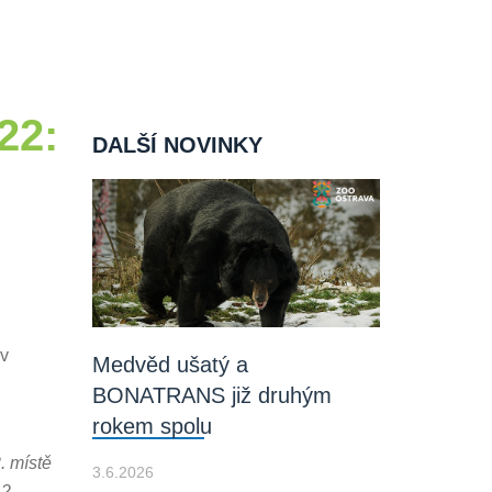
22:
DALŠÍ NOVINKY
 v
Medvěd ušatý a
BONATRANS již druhým
rokem spolu
. místě
3.6.2026
2.