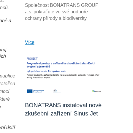
Společnost BONATRANS GROUP
nců.
a.s. pokračuje ve své podpoře
ochrany přírody a biodiverzity.
Hané a
Více
raj
ých
publice
založen
omocí
které
BONATRANS instaloval nové
n
zkušební zařízení Sinus Jet
í úsilí