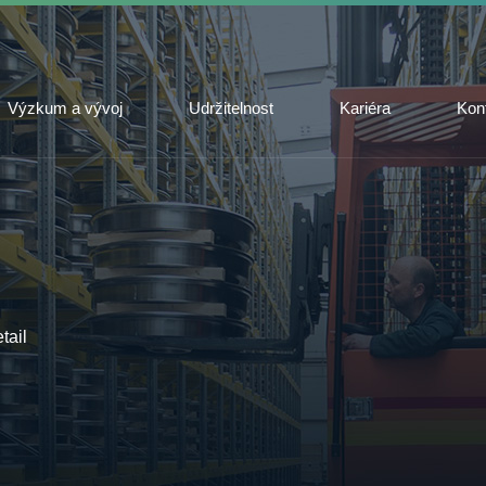
Výzkum a vývoj
Udržitelnost
Kariéra
Kon
tail