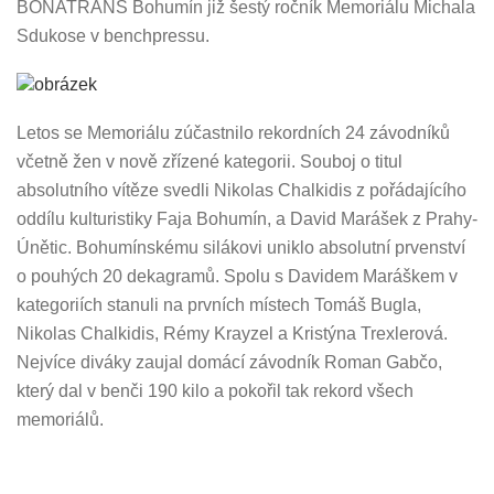
BONATRANS Bohumín již šestý ročník Memoriálu Michala
Sdukose v benchpressu.
Letos se Memoriálu zúčastnilo rekordních 24 závodníků
včetně žen v nově zřízené kategorii. Souboj o titul
absolutního vítěze svedli Nikolas Chalkidis z pořádajícího
oddílu kulturistiky Faja Bohumín, a David Marášek z Prahy-
Únětic. Bohumínskému silákovi uniklo absolutní prvenství
o pouhých 20 dekagramů. Spolu s Davidem Maráškem v
kategoriích stanuli na prvních místech Tomáš Bugla,
Nikolas Chalkidis, Rémy Krayzel a Kristýna Trexlerová.
Nejvíce diváky zaujal domácí závodník Roman Gabčo,
který dal v benči 190 kilo a pokořil tak rekord všech
memoriálů.