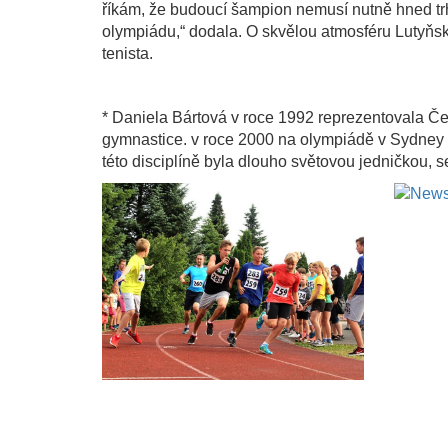
říkám, že budoucí šampion nemusí nutně hned trh
olympiádu,“ dodala. O skvělou atmosféru Lutyňské 
tenista.
* Daniela Bártová v roce 1992 reprezentovala Če
gymnastice. v roce 2000 na olympiádě v Sydney zá
této disciplíně byla dlouho světovou jedničkou, s