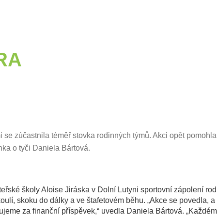
RA
mi se zúčastnila téměř stovka rodinných týmů. Akci opět pomohla
a o tyči Daniela Bártová.
ské školy Aloise Jiráska v Dolní Lutyni sportovní zápolení rod
koulí, skoku do dálky a ve štafetovém běhu. „Akce se povedla, a 
jeme za finanční příspěvek,“ uvedla Daniela Bártová. „Každé