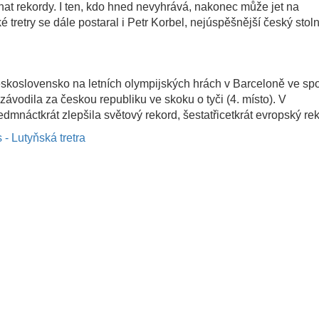
at rekordy. I ten, kdo hned nevyhrává, nakonec může jet na
tretry se dále postaral i Petr Korbel, nejúspěšnější český stoln
skoslovensko na letních olympijských hrách v Barceloně ve spo
vodila za českou republiku ve skoku o tyči (4. místo). V
edmnáctkrát zlepšila světový rekord, šestatřicetkrát evropský re