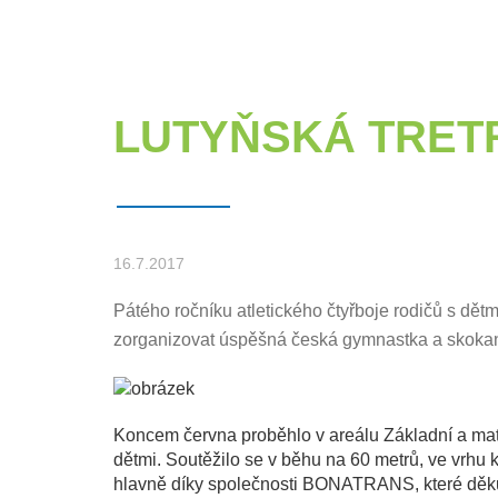
LUTYŇSKÁ TRET
16.7.2017
Pátého ročníku atletického čtyřboje rodičů s dět
zorganizovat úspěšná česká gymnastka a skokank
Koncem června proběhlo v areálu Základní a mateř
dětmi. Soutěžilo se v běhu na 60 metrů, ve vrhu 
hlavně díky společnosti BONATRANS, které děku