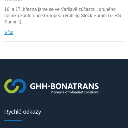
16. a 17. března jsme se ve Varšavě zúčastnili druhého
ročníku konference European Rolling Stock Summit (ERS
Summit), ...
Více
Rychlé odkazy