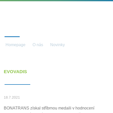
NOVINKY
Homepage
O nás
Novinky
Novinky detail
EVOVADIS
18.7.2021
BONATRANS získal stříbrnou medaili v hodnocení