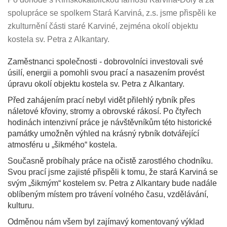
spolupráce se spolkem Stará Karviná, z.s. jsme přispěli ke
zkulturnění části staré Karviné, zejména okolí objektu
kostela sv. Petra z Alkantary.
Zaměstnanci společnosti - dobrovolníci
investovali své
úsilí, energii a pomohli svou prací a nasazením provést
úpravu okolí objektu kostela sv. Petra z Alkantary.
Před zahájením prací nebyl vidět přilehlý rybník přes
náletové křoviny, stromy a obrovské rákosí. Po čtyřech
hodinách intenzivní práce je návštěvníkům této historické
památky umožněn výhled na krásný rybník dotvářející
atmosféru u „šikmého“ kostela.
Současně probíhaly práce na očistě zarostlého chodníku.
Svou prací jsme zajisté přispěli k tomu, že stará Karviná se
svým „šikmým“ kostelem sv. Petra z Alkantary bude nadále
oblíbeným místem pro trávení volného času, vzdělávání,
kulturu.
Odměnou nám všem byl zajímavý komentovaný výklad