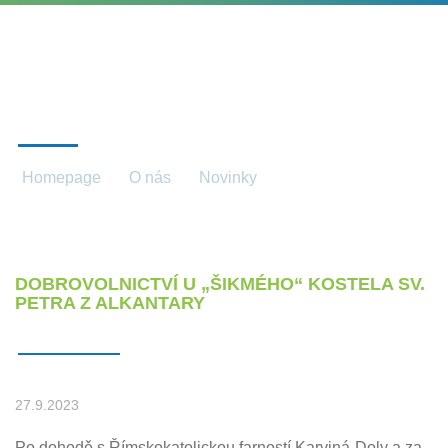
NOVINKY
Homepage
O nás
Novinky
Novinky detail
DOBROVOLNICTVÍ U „ŠIKMÉHO“ KOSTELA SV.
PETRA Z ALKANTARY
27.9.2023
Po dohodě s Římskokatolickou farností Karviná-Doly a za