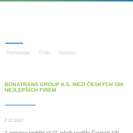
NOVINKY
Homepage
O nás
Novinky
Novinky detail
BONATRANS GROUP A.S. MEZI ČESKÝCH 100
NEJLEPŠÍCH FIREM
2.12.2022
2. prosince proběhl již 27. ročník soutěže Českých 100