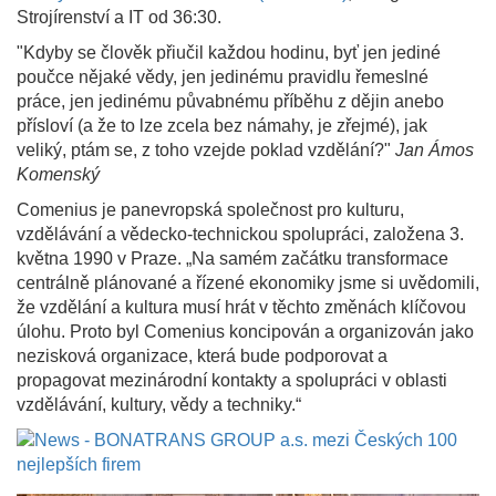
Strojírenství a IT od 36:30.
"Kdyby se člověk přiučil každou hodinu, byť jen jediné
poučce nějaké vědy, jen jedinému pravidlu řemeslné
práce, jen jedinému půvabnému příběhu z dějin anebo
přísloví (a že to lze zcela bez námahy, je zřejmé), jak
veliký, ptám se, z toho vzejde poklad vzdělání?"
Jan Ámos
Komenský
Comenius je panevropská společnost pro kulturu,
vzdělávání a vědecko-technickou spolupráci, založena 3.
května 1990 v Praze. „Na samém začátku transformace
centrálně plánované a řízené ekonomiky jsme si uvědomili,
že vzdělání a kultura musí hrát v těchto změnách klíčovou
úlohu. Proto byl Comenius koncipován a organizován jako
nezisková organizace, která bude podporovat a
propagovat mezinárodní kontakty a spolupráci v oblasti
vzdělávání, kultury, vědy a techniky.“