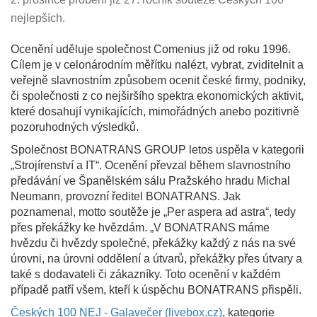
nejlepších.
Ocenění uděluje společnost Comenius již od roku 1996.
Cílem je v celonárodním měřítku nalézt, vybrat, zviditelnit a
veřejně slavnostním způsobem ocenit české firmy, podniky,
či společnosti z co nejširšího spektra ekonomických aktivit,
které dosahují vynikajících, mimořádných anebo pozitivně
pozoruhodných výsledků.
Společnost BONATRANS GROUP letos uspěla v kategorii
„Strojírenství a IT“. Ocenění převzal během slavnostního
předávání ve Španělském sálu Pražského hradu Michal
Neumann, provozní ředitel BONATRANS. Jak
poznamenal, motto soutěže je „Per aspera ad astra“, tedy
přes překážky ke hvězdám. „V BONATRANS máme
hvězdu či hvězdy společné, překážky každý z nás na své
úrovni, na úrovni oddělení a útvarů, překážky přes útvary a
také s dodavateli či zákazníky. Toto ocenění v každém
případě patří všem, kteří k úspěchu BONATRANS přispěli.
Českých 100 NEJ - Galavečer (livebox.cz)
, kategorie