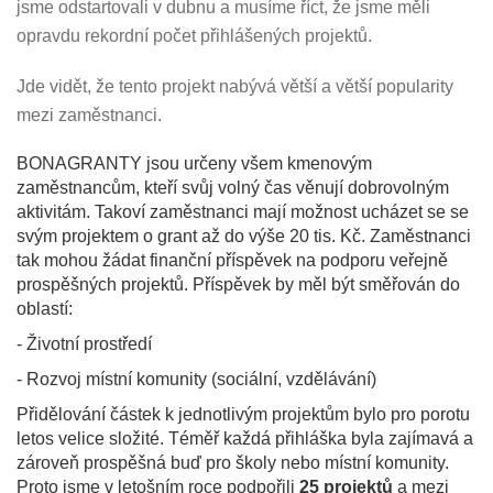
jsme odstartovali v dubnu a musíme říct, že jsme měli
opravdu rekordní počet přihlášených projektů.
Jde vidět, že tento projekt nabývá větší a větší popularity
mezi zaměstnanci.
BONAGRANTY jsou určeny všem kmenovým
zaměstnancům, kteří svůj volný čas věnují dobrovolným
aktivitám. Takoví zaměstnanci mají možnost ucházet se se
svým projektem o grant až do výše 20 tis. Kč. Zaměstnanci
tak mohou žádat finanční příspěvek na podporu veřejně
prospěšných projektů. Příspěvek by měl být směřován do
oblastí:
- Životní prostředí
- Rozvoj místní komunity (sociální, vzdělávání)
Přidělování částek k jednotlivým projektům bylo pro porotu
letos velice složité. Téměř každá přihláška byla zajímavá a
zároveň prospěšná buď pro školy nebo místní komunity.
Proto jsme v letošním roce podpořili
25 projektů
a mezi