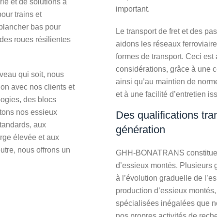
e et de solutions à
important.
our trains et
 plancher bas pour
Le transport de fret et des p
 des roues résilientes
aidons les réseaux ferroviair
formes de transport. Ceci es
considérations, grâce à une c
veau qui soit, nous
ainsi qu’au maintien de norme
on avec nos clients et
et à une facilité d’entretien i
ogies, des blocs
tons nos essieux
Des qualifications tr
tandards, aux
génération
arge élevée et aux
utre, nous offrons un
GHH-BONATRANS constitue une
d’essieux montés. Plusieurs g
à l’évolution graduelle de l’e
production d’essieux montés
spécialisées inégalées que n
nos propres activités de rec