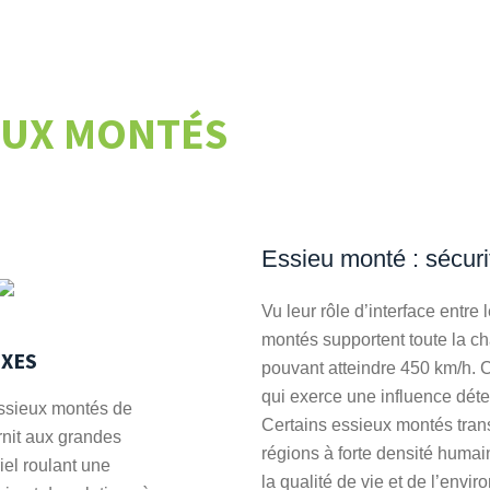
EUX MONTÉS
Essieu monté : sécuri
Vu leur rôle d’interface entre l
montés supportent toute la ch
EXES
pouvant atteindre 450 km/h.
qui exerce une influence déter
essieux montés de
Certains essieux montés tran
it aux grandes
régions à forte densité humain
iel roulant une
la qualité de vie et de l’envi